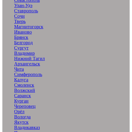
Севастополь
Улан-Удэ
Ставрополь
Сочи
Тверь
Магнитогорск
Иваново
Брянск
Белгород
Сургут
Владимир
Нижний Тагил
Архангельск
Чита
Симферополь
Калуга
Смоленск
Волжский
Саранск
Курган
Череповец
Орёл
Вологда
Якутск
Владикавказ