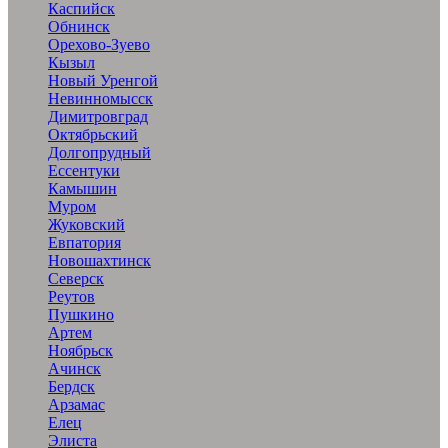
Каспийск
Обнинск
Орехово-Зуево
Кызыл
Новый Уренгой
Невинномысск
Димитровград
Октябрьский
Долгопрудный
Ессентуки
Камышин
Муром
Жуковский
Евпатория
Новошахтинск
Северск
Реутов
Пушкино
Артем
Ноябрьск
Ачинск
Бердск
Арзамас
Елец
Элиста