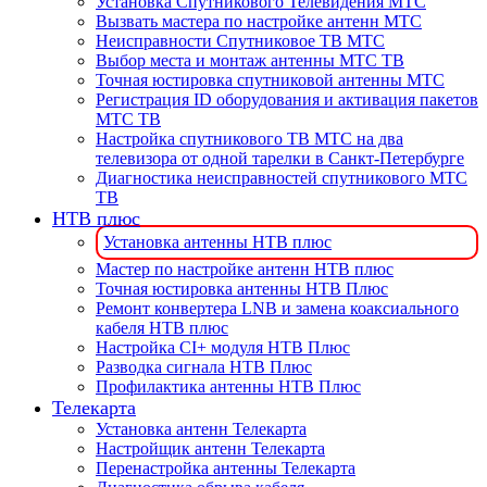
Установка Спутникового Телевидения МТС
Вызвать мастера по настройке антенн МТС
Неисправности Спутниковое ТВ МТС
Выбор места и монтаж антенны МТС ТВ
Точная юстировка спутниковой антенны МТС
Регистрация ID оборудования и активация пакетов
МТС ТВ
Настройка спутникового ТВ МТС на два
телевизора от одной тарелки в Санкт-Петербурге
Диагностика неисправностей спутникового МТС
ТВ
НТВ плюс
Установка антенны НТВ плюс
Мастер по настройке антенн НТВ плюс
Точная юстировка антенны НТВ Плюс
Ремонт конвертера LNB и замена коаксиального
кабеля НТВ плюс
Настройка CI+ модуля НТВ Плюс
Разводка сигнала НТВ Плюс
Профилактика антенны НТВ Плюс
Телекарта
Установка антенн Телекарта
Настройщик антенн Телекарта
Перенастройка антенны Телекарта