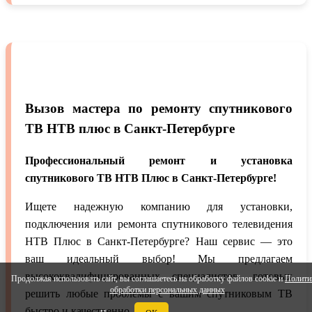
Вызов мастера по ремонту спутникового
ТВ НТВ плюс в Санкт-Петербурге
Профессиональный ремонт и установка
спутникового ТВ НТВ Плюс в Санкт-Петербурге!
Ищете надежную компанию для установки,
подключения или ремонта спутникового телевидения
НТВ Плюс в Санкт-Петербурге? Наш сервис — это
ваш идеальный выбор! Мы предлагаем
высококвалифицированных специалистов, готовых
Продолжая использовать сайт, вы соглашаетесь на обработку файлов cookie и
Полити
обработки персональных данных
решить любые проблемы с вашим спутниковым ТВ
быстро и качественно.