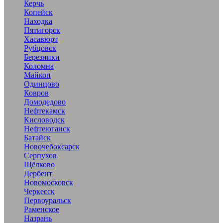
Керчь
Копейск
Находка
Пятигорск
Хасавюрт
Рубцовск
Березники
Коломна
Майкоп
Одинцово
Ковров
Домодедово
Нефтекамск
Кисловодск
Нефтеюганск
Батайск
Новочебоксарск
Серпухов
Щёлково
Дербент
Новомосковск
Черкесск
Первоуральск
Раменское
Назрань