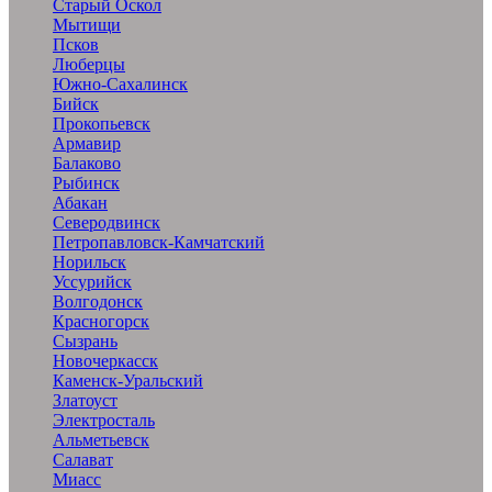
Старый Оскол
Мытищи
Псков
Люберцы
Южно-Сахалинск
Бийск
Прокопьевск
Армавир
Балаково
Рыбинск
Абакан
Северодвинск
Петропавловск-Камчатский
Норильск
Уссурийск
Волгодонск
Красногорск
Сызрань
Новочеркасск
Каменск-Уральский
Златоуст
Электросталь
Альметьевск
Салават
Миасс