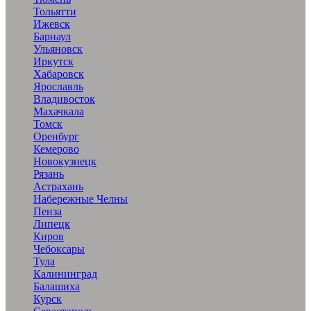
Тольятти
Ижевск
Барнаул
Ульяновск
Иркутск
Хабаровск
Ярославль
Владивосток
Махачкала
Томск
Оренбург
Кемерово
Новокузнецк
Рязань
Астрахань
Набережные Челны
Пенза
Липецк
Киров
Чебоксары
Тула
Калининград
Балашиха
Курск