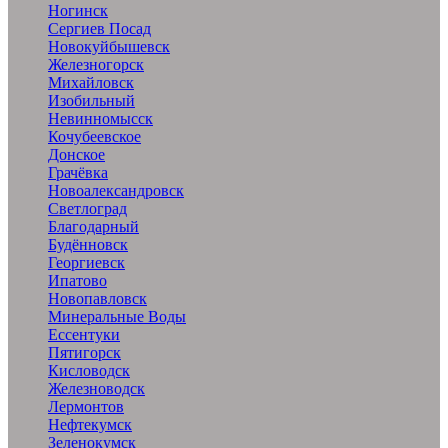
Ногинск
Сергиев Посад
Новокуйбышевск
Железногорск
Михайловск
Изобильный
Невинномысск
Кочубеевское
Донское
Грачёвка
Новоалександровск
Светлоград
Благодарный
Будённовск
Георгиевск
Ипатово
Новопавловск
Минеральные Воды
Ессентуки
Пятигорск
Кисловодск
Железноводск
Лермонтов
Нефтекумск
Зеленокумск