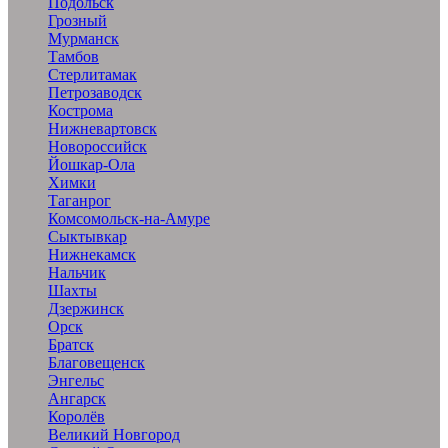
Подольск
Грозный
Мурманск
Тамбов
Стерлитамак
Петрозаводск
Кострома
Нижневартовск
Новороссийск
Йошкар-Ола
Химки
Таганрог
Комсомольск-на-Амуре
Сыктывкар
Нижнекамск
Нальчик
Шахты
Дзержинск
Орск
Братск
Благовещенск
Энгельс
Ангарск
Королёв
Великий Новгород