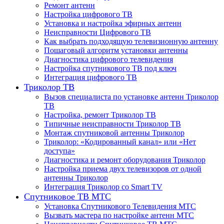
Ремонт антенн
Настройка цифрового ТВ
Установка и настройка эфирных антенн
Неисправности Цифрового ТВ
Как выбрать подходящую телевизионную антенну
Пошаговый алгоритм установки антенны
Диагностика цифрового телевидения
Настройка спутникового ТВ под ключ
Интеграция цифрового ТВ
Триколор ТВ
Вызов специалиста по установке антенн Триколор
ТВ
Настройка, ремонт Триколор ТВ
Типичные неисправности Триколор ТВ
Монтаж спутниковой антенны Триколор
Триколор: «Кодированный канал» или «Нет
доступа»
Диагностика и ремонт оборудования Триколор
Настройка приема двух телевизоров от одной
антенны Триколор
Интеграция Триколор со Smart TV
Спутниковое ТВ МТС
Установка Спутникового Телевидения МТС
Вызвать мастера по настройке антенн МТС