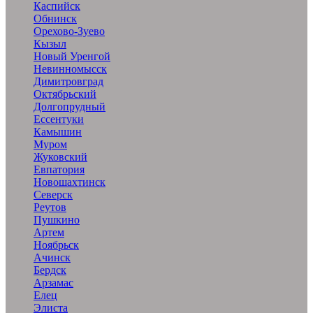
Каспийск
Обнинск
Орехово-Зуево
Кызыл
Новый Уренгой
Невинномысск
Димитровград
Октябрьский
Долгопрудный
Ессентуки
Камышин
Муром
Жуковский
Евпатория
Новошахтинск
Северск
Реутов
Пушкино
Артем
Ноябрьск
Ачинск
Бердск
Арзамас
Елец
Элиста