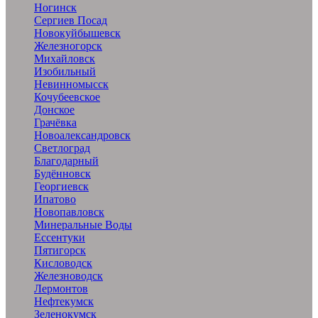
Ногинск
Сергиев Посад
Новокуйбышевск
Железногорск
Михайловск
Изобильный
Невинномысск
Кочубеевское
Донское
Грачёвка
Новоалександровск
Светлоград
Благодарный
Будённовск
Георгиевск
Ипатово
Новопавловск
Минеральные Воды
Ессентуки
Пятигорск
Кисловодск
Железноводск
Лермонтов
Нефтекумск
Зеленокумск