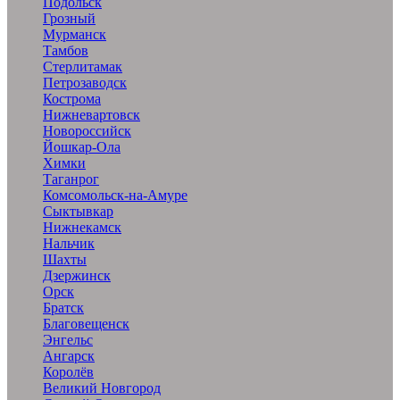
Подольск
Грозный
Мурманск
Тамбов
Стерлитамак
Петрозаводск
Кострома
Нижневартовск
Новороссийск
Йошкар-Ола
Химки
Таганрог
Комсомольск-на-Амуре
Сыктывкар
Нижнекамск
Нальчик
Шахты
Дзержинск
Орск
Братск
Благовещенск
Энгельс
Ангарск
Королёв
Великий Новгород