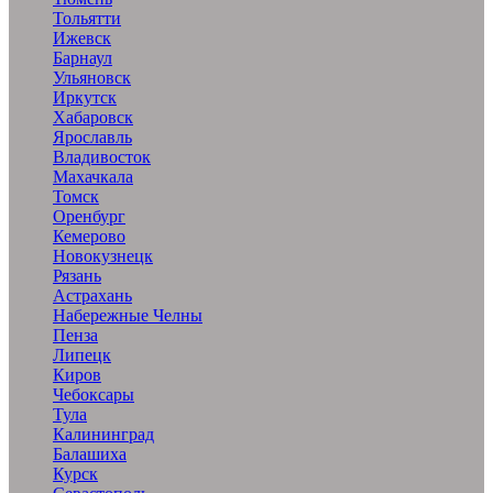
Тольятти
Ижевск
Барнаул
Ульяновск
Иркутск
Хабаровск
Ярославль
Владивосток
Махачкала
Томск
Оренбург
Кемерово
Новокузнецк
Рязань
Астрахань
Набережные Челны
Пенза
Липецк
Киров
Чебоксары
Тула
Калининград
Балашиха
Курск