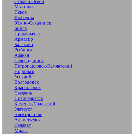
Старый Оскол
Мытищи
Псков
Люберцы
Южно-Сахалинск
Бийск
Прокопьевск
Армавир
Балаково
Рыбинск
Абакан
Северодвинск
Петропавловск-Камчатский
Норильск
Уссурийск
Волгодонск
Красногорск
Сызрань
Новочеркасск
Каменск-Уральский
Златоуст
Электросталь
Альметьевск
Салават
Миасс