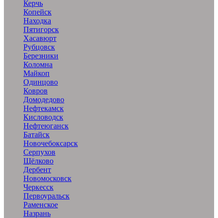
Керчь
Копейск
Находка
Пятигорск
Хасавюрт
Рубцовск
Березники
Коломна
Майкоп
Одинцово
Ковров
Домодедово
Нефтекамск
Кисловодск
Нефтеюганск
Батайск
Новочебоксарск
Серпухов
Щёлково
Дербент
Новомосковск
Черкесск
Первоуральск
Раменское
Назрань