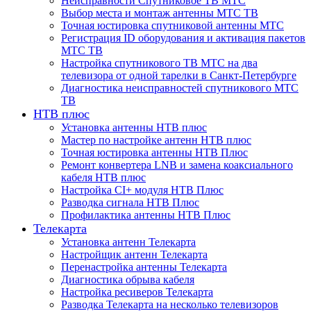
Неисправности Спутниковое ТВ МТС
Выбор места и монтаж антенны МТС ТВ
Точная юстировка спутниковой антенны МТС
Регистрация ID оборудования и активация пакетов
МТС ТВ
Настройка спутникового ТВ МТС на два
телевизора от одной тарелки в Санкт-Петербурге
Диагностика неисправностей спутникового МТС
ТВ
НТВ плюс
Установка антенны НТВ плюс
Мастер по настройке антенн НТВ плюс
Точная юстировка антенны НТВ Плюс
Ремонт конвертера LNB и замена коаксиального
кабеля НТВ плюс
Настройка CI+ модуля НТВ Плюс
Разводка сигнала НТВ Плюс
Профилактика антенны НТВ Плюс
Телекарта
Установка антенн Телекарта
Настройщик антенн Телекарта
Перенастройка антенны Телекарта
Диагностика обрыва кабеля
Настройка ресиверов Телекарта
Разводка Телекарта на несколько телевизоров