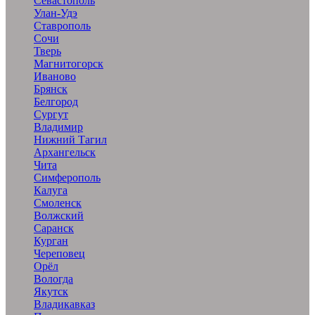
Севастополь
Улан-Удэ
Ставрополь
Сочи
Тверь
Магнитогорск
Иваново
Брянск
Белгород
Сургут
Владимир
Нижний Тагил
Архангельск
Чита
Симферополь
Калуга
Смоленск
Волжский
Саранск
Курган
Череповец
Орёл
Вологда
Якутск
Владикавказ