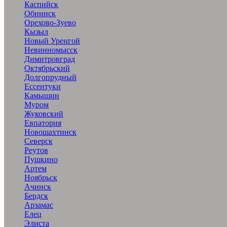
Каспийск
Обнинск
Орехово-Зуево
Кызыл
Новый Уренгой
Невинномысск
Димитровград
Октябрьский
Долгопрудный
Ессентуки
Камышин
Муром
Жуковский
Евпатория
Новошахтинск
Северск
Реутов
Пушкино
Артем
Ноябрьск
Ачинск
Бердск
Арзамас
Елец
Элиста