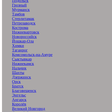
Подольск
Грозный
Мурманск
Тамбов
Стерлитамак
Петрозаводск
Кострома
Нижневартовск
Новороссийск
Йошкар-Ола
Химки
Таганрог
Комсомольск-на-Амуре
Сыктывкар
Нижнекамск
Нальчик
Шахты
Дзержинск
Орск
Братск
Благовещенск
Энгельс
Ангарск
Королёв
Великий Новгород