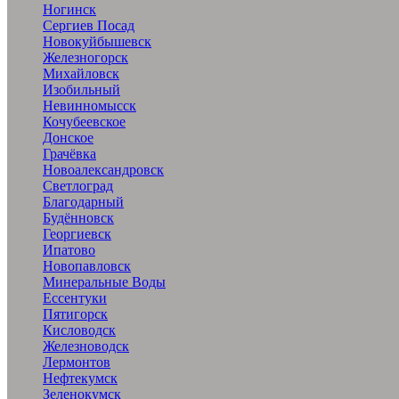
Ногинск
Сергиев Посад
Новокуйбышевск
Железногорск
Михайловск
Изобильный
Невинномысск
Кочубеевское
Донское
Грачёвка
Новоалександровск
Светлоград
Благодарный
Будённовск
Георгиевск
Ипатово
Новопавловск
Минеральные Воды
Ессентуки
Пятигорск
Кисловодск
Железноводск
Лермонтов
Нефтекумск
Зеленокумск