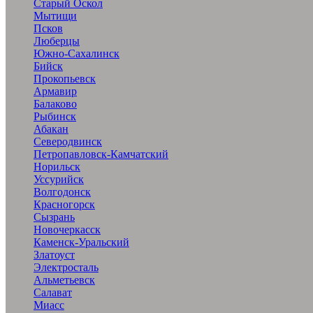
Старый Оскол
Мытищи
Псков
Люберцы
Южно-Сахалинск
Бийск
Прокопьевск
Армавир
Балаково
Рыбинск
Абакан
Северодвинск
Петропавловск-Камчатский
Норильск
Уссурийск
Волгодонск
Красногорск
Сызрань
Новочеркасск
Каменск-Уральский
Златоуст
Электросталь
Альметьевск
Салават
Миасс