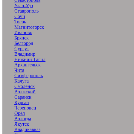
Севастополь
Улан-Удэ
Ставрополь
Сочи
Тверь
Магнитогорск
Иваново
Брянск
Белгород
Сургут
Владимир
Нижний Тагил
Архангельск
Чита
Симферополь
Калуга
Смоленск
Волжский
Саранск
Курган
Череповец
Орёл
Вологда
Якутск
Владикавказ