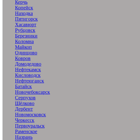
Керчь
Копейск
Находка
Пятигорск
Хасавюрт
Рубцовск
Березники
Коломна
Майкоп
Одинцово
Ковров
Домодедово
Нефтекамск
Кисловодск
Нефтеюганск
Батайск
Новочебоксарск
Серпухов
Щёлково
Дербент
Новомосковск
Черкесск
Первоуральск
Раменское
Назрань