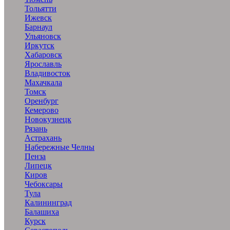
Тольятти
Ижевск
Барнаул
Ульяновск
Иркутск
Хабаровск
Ярославль
Владивосток
Махачкала
Томск
Оренбург
Кемерово
Новокузнецк
Рязань
Астрахань
Набережные Челны
Пенза
Липецк
Киров
Чебоксары
Тула
Калининград
Балашиха
Курск