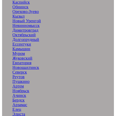
Каспийск
Обнинск
Орехово-Зуево
Кызыл
Новый Уренгой
Невинномысск
Димитровград
Октябрьский
Долгопрудный
Ессентуки
Камышин
Муром
Жуковский
Евпатория
Новошахтинск
Северск
Реутов
Пушкино
Артем
Ноябрьск
Ачинск
Бердск
Арзамас
Елец
Элиста