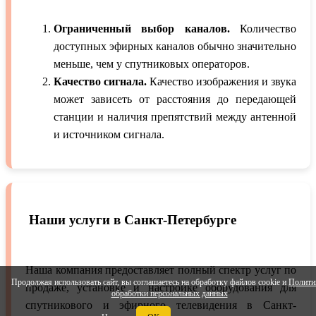
Ограниченный выбор каналов.
Количество
доступных эфирных каналов обычно значительно
меньше, чем у спутниковых операторов.
Качество сигнала.
Качество изображения и звука
может зависеть от расстояния до передающей
станции и наличия препятствий между антенной
и источником сигнала.
Наши услуги в Санкт-Петербурге
Наша компания предоставляет полный спектр услуг по
Продолжая использовать сайт, вы соглашаетесь на обработку файлов cookie и
Полити
продаже, установке и настройке оборудования для
обработки персональных данных
спутникового и эфирного телевидения в Санкт-