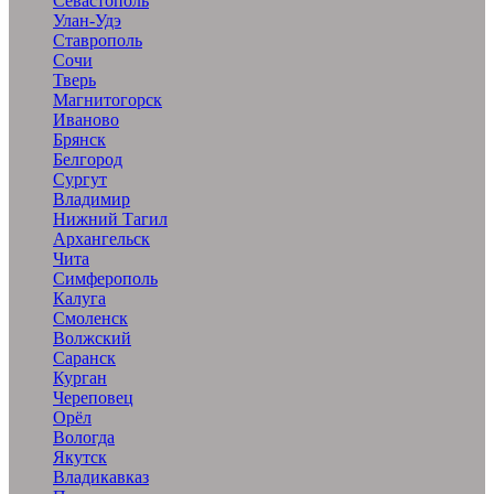
Севастополь
Улан-Удэ
Ставрополь
Сочи
Тверь
Магнитогорск
Иваново
Брянск
Белгород
Сургут
Владимир
Нижний Тагил
Архангельск
Чита
Симферополь
Калуга
Смоленск
Волжский
Саранск
Курган
Череповец
Орёл
Вологда
Якутск
Владикавказ