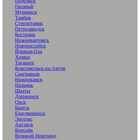
Подольск
Грозный
Мурманск
Тамбов
Стерлитамак
Петрозаводск
Кострома
Нижневартовск
Новороссийск
Йошкар-Ола
Химки
Таганрог
Комсомольск-на-Амуре
Сыктывкар
Нижнекамск
Нальчик
Шахты
Дзержинск
Орск
Братск
Благовещенск
Энгельс
Ангарск
Королёв
Великий Новгород