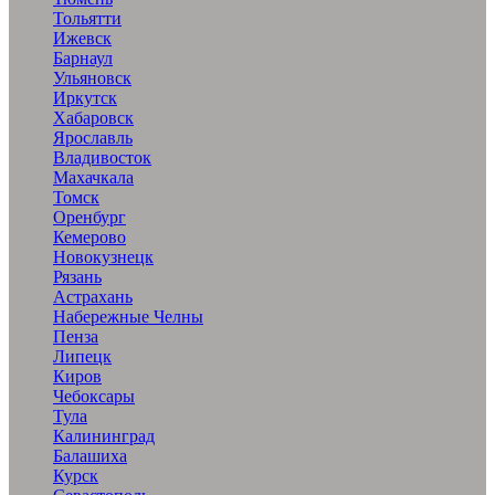
Тольятти
Ижевск
Барнаул
Ульяновск
Иркутск
Хабаровск
Ярославль
Владивосток
Махачкала
Томск
Оренбург
Кемерово
Новокузнецк
Рязань
Астрахань
Набережные Челны
Пенза
Липецк
Киров
Чебоксары
Тула
Калининград
Балашиха
Курск