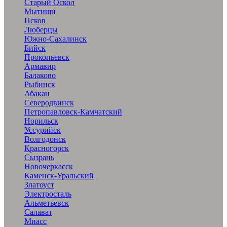
Старый Оскол
Мытищи
Псков
Люберцы
Южно-Сахалинск
Бийск
Прокопьевск
Армавир
Балаково
Рыбинск
Абакан
Северодвинск
Петропавловск-Камчатский
Норильск
Уссурийск
Волгодонск
Красногорск
Сызрань
Новочеркасск
Каменск-Уральский
Златоуст
Электросталь
Альметьевск
Салават
Миасс