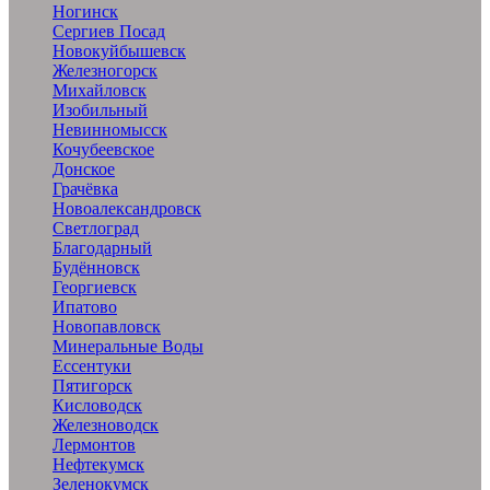
Ногинск
Сергиев Посад
Новокуйбышевск
Железногорск
Михайловск
Изобильный
Невинномысск
Кочубеевское
Донское
Грачёвка
Новоалександровск
Светлоград
Благодарный
Будённовск
Георгиевск
Ипатово
Новопавловск
Минеральные Воды
Ессентуки
Пятигорск
Кисловодск
Железноводск
Лермонтов
Нефтекумск
Зеленокумск