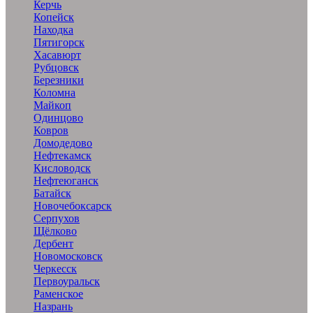
Керчь
Копейск
Находка
Пятигорск
Хасавюрт
Рубцовск
Березники
Коломна
Майкоп
Одинцово
Ковров
Домодедово
Нефтекамск
Кисловодск
Нефтеюганск
Батайск
Новочебоксарск
Серпухов
Щёлково
Дербент
Новомосковск
Черкесск
Первоуральск
Раменское
Назрань