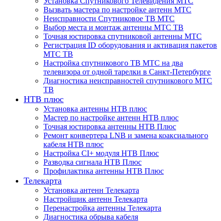
Установка Спутникового Телевидения МТС
Вызвать мастера по настройке антенн МТС
Неисправности Спутниковое ТВ МТС
Выбор места и монтаж антенны МТС ТВ
Точная юстировка спутниковой антенны МТС
Регистрация ID оборудования и активация пакетов
МТС ТВ
Настройка спутникового ТВ МТС на два
телевизора от одной тарелки в Санкт-Петербурге
Диагностика неисправностей спутникового МТС
ТВ
НТВ плюс
Установка антенны НТВ плюс
Мастер по настройке антенн НТВ плюс
Точная юстировка антенны НТВ Плюс
Ремонт конвертера LNB и замена коаксиального
кабеля НТВ плюс
Настройка CI+ модуля НТВ Плюс
Разводка сигнала НТВ Плюс
Профилактика антенны НТВ Плюс
Телекарта
Установка антенн Телекарта
Настройщик антенн Телекарта
Перенастройка антенны Телекарта
Диагностика обрыва кабеля